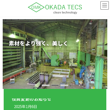
コ
ナ
ン
ビ
テ
ゲ
ン
ー
ツ
シ
へ
ョ
ス
ン
キ
に
昭和22年創業
ッ
移
素材をより強く、美しく
モノづくり・ヒトづくりで未来を創造
プ
動
ー1947年ー
役員変更のお知らせ
2025年1月6日