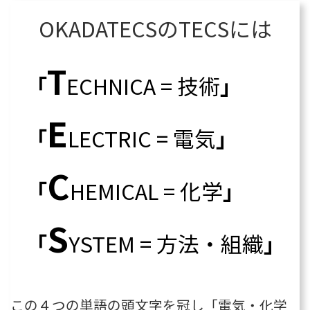
OKADATECSのTECSには
T
「
ECHNICA = 技術
」
E
「
LECTRIC = 電気
」
C
「
HEMICAL = 化学
」
S
「
YSTEM = 方法・組織
」
この４つの単語の頭文字を冠し「電気・化学