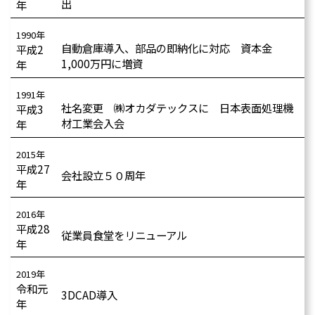
出
年
1990年
自動倉庫導入、部品の即納化に対応 資本金
平成2
1,000万円に増資
年
1991年
社名変更 ㈱オカダテックスに 日本表面処理機
平成3
材工業会入会
年
2015年
平成27
会社設立５０周年
年
2016年
平成28
従業員食堂をリニューアル
年
2019年
令和元
3DCAD導入
年