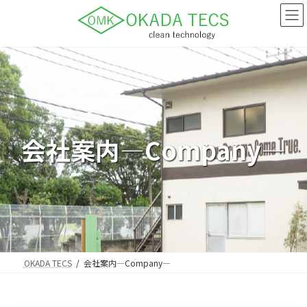
コ
ナ
ン
ビ
テ
ゲ
ン
ー
ツ
シ
へ
ョ
ス
ン
キ
に
ッ
移
プ
動
会社案内―Company―
OKADA TECS
会社案内―Company―