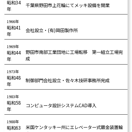
昭和34
千葉県野田市上花輪にてメッキ設備を開業
年
1966年
昭和41
会社設立・(有)岡田製作所
年
1969年
野田市南部工業団地に工場転移 第一組立工場完
昭和44
成
年
1973年
昭和48
制御部門会社設立・佐々木技研事務所完成
年
1983年
昭和58
コンピュータ設計システムCAD導入
年
1988年
米国ケンタッキー州にエレベーター式鍍金装置輸
昭和63