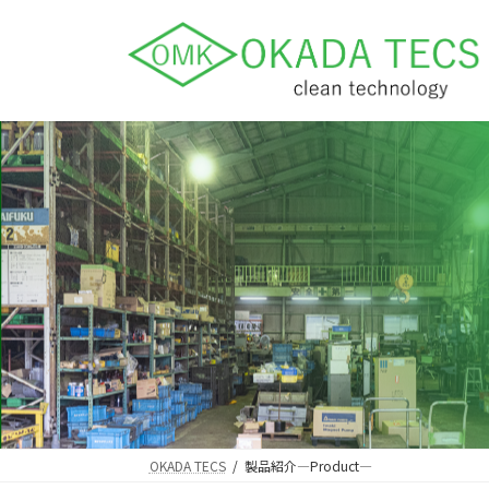
コ
ナ
ン
ビ
テ
ゲ
ン
ー
ツ
シ
へ
ョ
ス
ン
キ
に
ッ
移
プ
動
OKADA TECS
製品紹介―Product―